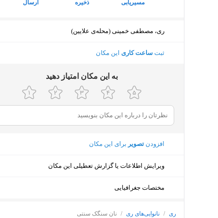
مسیریابی
ذخیره
ارسال
ری، مصطفی خمینی (محله‌ی علایین)
ثبت
ساعت کاری
این مکان
ﺑﻪ اﯾﻦ ﻣﮑﺎن اﻣﺘﯿﺎز دﻫﯿﺪ
افزودن
تصویر
برای این مکان
ویرایش اطلاعات یا گزارش تعطیلی این مکان
مختصات جغرافیایی
ری
/
نانوایی‌های ری
/
نان سنگک سنتی