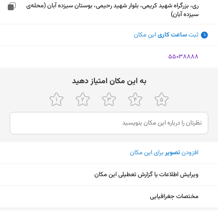
ری، بزرگراه شهید کریمی، بلوار شهید رحیمی، بوستان سیزده آبان (محله‌ی
سیزده آبان)
ثبت
ساعت کاری
این مکان
‎55038888
ﺑﻪ اﯾﻦ ﻣﮑﺎن اﻣﺘﯿﺎز دﻫﯿﺪ
افزودن
تصویر
برای این مکان
ویرایش اطلاعات یا گزارش تعطیلی این مکان
مختصات جغرافیایی
نمایش نقشه