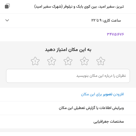
تبریز، سفیر امید، بین کوی بابک و نیلوفر (شهرک سفیر امید)
ساعت کاری
:
۹ تا ۲۲
چهارشنبه (امروز)
۹ تا ۲۲
‎34751676
پنجشنبه
۹ تا ۲۲
ﺑﻪ اﯾﻦ ﻣﮑﺎن اﻣﺘﯿﺎز دﻫﯿﺪ
جمعه
تعطیل
شنبه
۹ تا ۲۲
یکشنبه
۹ تا ۲۲
افزودن
تصویر
برای این مکان
دوشنبه
۹ تا ۲۲
سه‌شنبه
۹ تا ۲۲
ویرایش اطلاعات یا گزارش تعطیلی این مکان
مختصات جغرافیایی
نمایش نقشه