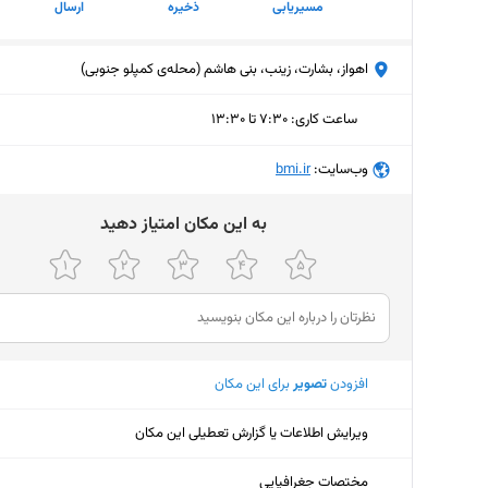
مسیریابی
ذخیره
ارسال
اهواز، بشارت، زینب، بنی هاشم (محله‌ی کمپلو جنوبی)
ساعت کاری
:
۷:۳۰ تا ۱۳:۳۰
یکشنبه (امروز)
۷:۳۰ تا ۱۳:۳۰
وب‌سایت:
‎bmi.ir
دوشنبه
۷:۳۰ تا ۱۳:۳۰
ﺑﻪ اﯾﻦ ﻣﮑﺎن اﻣﺘﯿﺎز دﻫﯿﺪ
سه‌شنبه
۷:۳۰ تا ۱۳:۳۰
چهارشنبه
۷:۳۰ تا ۱۳:۳۰
پنجشنبه
۷:۳۰ تا ۱۲:۳۰
افزودن
تصویر
برای این مکان
جمعه
ثبت نش
شنبه
۷:۳۰ تا ۱۳:۳۰
ویرایش اطلاعات یا گزارش تعطیلی این مکان
مختصات جغرافیایی