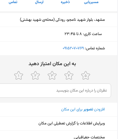
مسیریابی
ذخیره
ارسال
تماس
مشهد، بلوار شهید نامجو، رودکی (محله‌ی شهید بهشتی)
ساعت کاری
:
۸ تا ۲۳:۴۵
دوشنبه (امروز)
۸ تا ۲۳:۴۵
شماره تماس:
‎09152070769
سه‌شنبه
۸ تا ۲۳:۴۵
ﺑﻪ اﯾﻦ ﻣﮑﺎن اﻣﺘﯿﺎز دﻫﯿﺪ
چهارشنبه
۸ تا ۲۳:۴۵
پنجشنبه
۸ تا ۲۳:۴۵
جمعه
۸ تا ۲۳:۴۵
افزودن
تصویر
برای این مکان
شنبه
۸ تا ۲۳:۴۵
یکشنبه
۸ تا ۲۳:۴۵
ویرایش اطلاعات یا گزارش تعطیلی این مکان
مختصات جغرافیایی