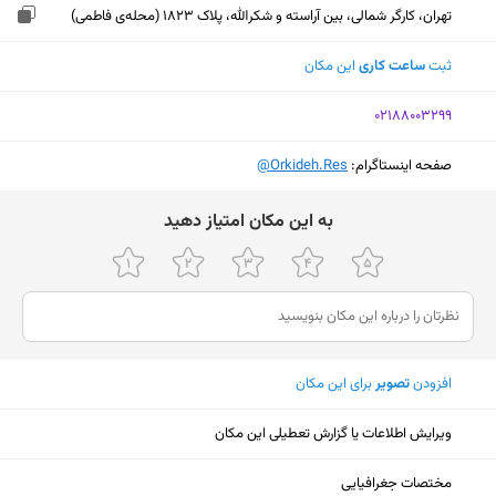
تهران، کارگر شمالی، بین آراسته و شکرالله، پلاک 1823 (محله‌ی فاطمی)
ثبت
ساعت کاری
این مکان
‎02188003299
صفحه اینستاگرام:
‎@Orkideh.Res
ﺑﻪ اﯾﻦ ﻣﮑﺎن اﻣﺘﯿﺎز دﻫﯿﺪ
افزودن
تصویر
برای این مکان
ویرایش اطلاعات یا گزارش تعطیلی این مکان
نمایش نقشه
مختصات جغرافیایی