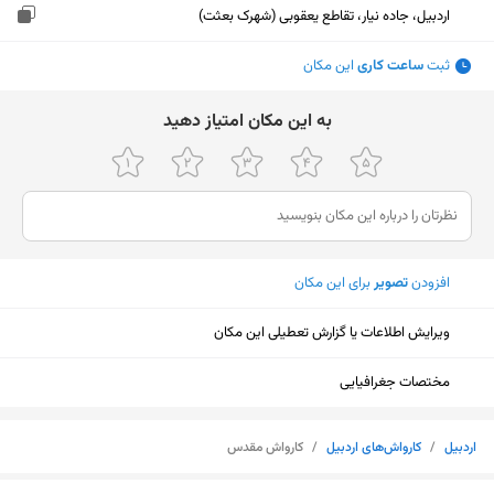
اردبیل، جاده نیار، تقاطع یعقوبی (شهرک بعثت)
ثبت
ساعت کاری
این مکان
ﺑﻪ اﯾﻦ ﻣﮑﺎن اﻣﺘﯿﺎز دﻫﯿﺪ
افزودن
تصویر
برای این مکان
ویرایش اطلاعات یا گزارش تعطیلی این مکان
مختصات جغرافیایی
اردبیل
/
کارواش‌های اردبیل
/
کارواش مقدس
نمایش نقشه