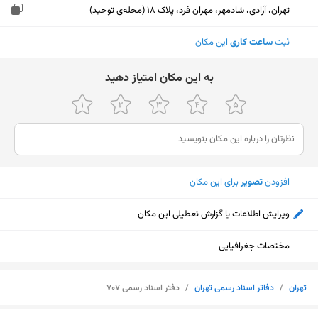
تهران، آزادی، شادمهر، مهران فرد، پلاک 18 (محله‌ی توحید)
ثبت
ساعت کاری
این مکان
ﺑﻪ اﯾﻦ ﻣﮑﺎن اﻣﺘﯿﺎز دﻫﯿﺪ
افزودن
تصویر
برای این مکان
ویرایش اطلاعات یا گزارش تعطیلی این مکان
مختصات جغرافیایی
تهران
/
دفاتر اسناد رسمی تهران
/
دفتر اسناد رسمی 707
نمایش نقشه