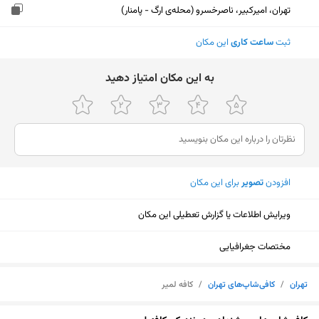
تهران، امیرکبیر، ناصرخسرو (محله‌ی ارگ - پامنار)
ثبت
ساعت کاری
این مکان
ﺑﻪ اﯾﻦ ﻣﮑﺎن اﻣﺘﯿﺎز دﻫﯿﺪ
افزودن
تصویر
برای این مکان
ویرایش اطلاعات یا گزارش تعطیلی این مکان
مختصات جغرافیایی
تهران
/
کافی‌شاپ‌های تهران
/
کافه لمیر
نمایش نقشه