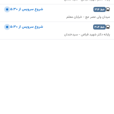
شروع سرويس از 5:30
خط
314
میدان ولی عصر عج - خیابان معلم
شروع سرويس از 5:30
خط
304
پایانه دکتر شهید فیاض - سیدخندان
نمایش نقشه