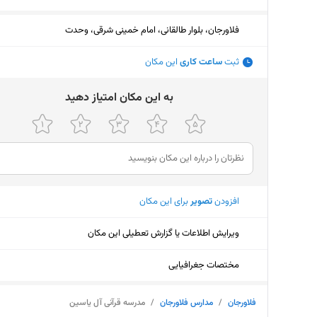
فلاورجان، بلوار طالقانی، امام خمینی شرقی، وحدت
ثبت
ساعت کاری
این مکان
ﺑﻪ اﯾﻦ ﻣﮑﺎن اﻣﺘﯿﺎز دﻫﯿﺪ
افزودن
تصویر
برای این مکان
ویرایش اطلاعات یا گزارش تعطیلی این مکان
مختصات جغرافیایی
فلاورجان
/
مدارس فلاورجان
/
مدرسه قرآنی آل یاسین