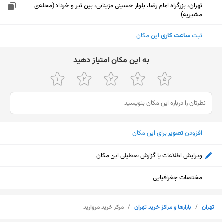
تهران، بزرگراه امام رضا، بلوار حسینی مزینانی، بین تیر و خرداد (محله‌ی
مشیریه)
ثبت
ساعت کاری
این مکان
ﺑﻪ اﯾﻦ ﻣﮑﺎن اﻣﺘﯿﺎز دﻫﯿﺪ
افزودن
تصویر
برای این مکان
ویرایش اطلاعات یا گزارش تعطیلی این مکان
مختصات جغرافیایی
نمایش نقشه
تهران
/
بازارها و مراکز خرید تهران
/
مرکز خرید مروارید