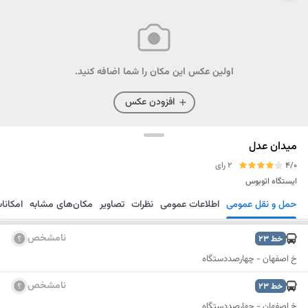
اولین عکس این مکان را شما اضافه کنید.
افزودن عکس
میدان عدل
4/0
2 رای
ایستگاه اتوبوس
حمل و نقل عمومی
اطلاعات عمومی
نظرات
تصاویر
مکان‌های مشابه
امکانا
مسیریابی
ذخیره
ارسال
نامشخص
خط
23
خ اصفهان - چهارصددستگاه
نامشخص
خط
23
خ اصفهان - چهارصددستگاه