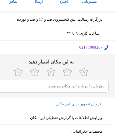
مسیریابی
ذخیره
ارسال
تماس
بزرگراه رسالت، بین کیخسروی صد و 17 و صد و نوزده
ساعت کاری
:
۹ تا ۲۲
چهارشنبه (امروز)
۹ تا ۲۲
‎02177869267
پنجشنبه
۸ تا ۲۰
ﺑﻪ اﯾﻦ ﻣﮑﺎن اﻣﺘﯿﺎز دﻫﯿﺪ
جمعه
۸ تا ۲۰
شنبه
۹ تا ۲۲
یکشنبه
۹ تا ۲۲
افزودن
تصویر
برای این مکان
دوشنبه
۹ تا ۲۲
ویرایش اطلاعات یا گزارش تعطیلی این مکان
سه‌شنبه
۹ تا ۲۲
مختصات جغرافیایی