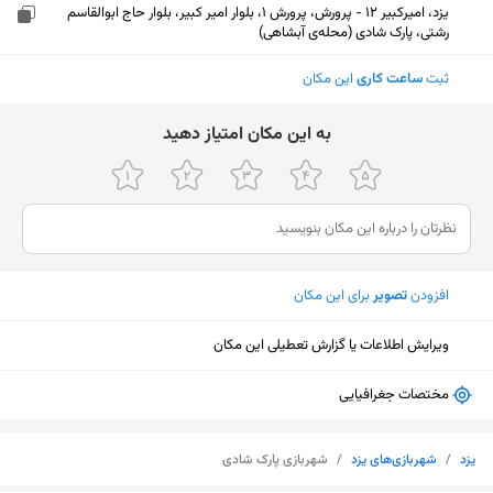
یزد، امیرکبیر 12 - پرورش، پرورش 1، بلوار امیر کبیر، بلوار حاج ابوالقاسم
رشتی، پارک شادی (محله‌ی آبشاهی)
ثبت
ساعت کاری
این مکان
ﺑﻪ اﯾﻦ ﻣﮑﺎن اﻣﺘﯿﺎز دﻫﯿﺪ
افزودن
تصویر
برای این مکان
ویرایش اطلاعات یا گزارش تعطیلی این مکان
مختصات جغرافیایی
نمایش نقشه
یزد
/
شهربازی‌های یزد
/
شهربازی پارک شادی