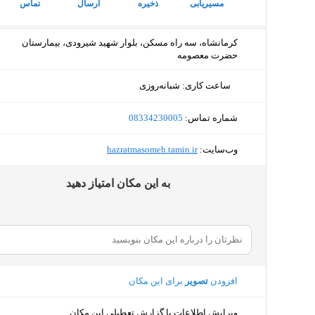
مسیریابی
ذخیره
ارسال
تماس
کرمانشاه، سه راه مسکن، بلوار شهید شیرودی، بیمارستان
حضرت معصومه
ساعت کاری
:
شبانه‌روزی
شماره تماس:
‎08334230005
وب‌سایت:
‎hazratmasomeh.tamin.ir
ﺑﻪ اﯾﻦ ﻣﮑﺎن اﻣﺘﯿﺎز دﻫﯿﺪ
افزودن
تصویر
برای این مکان
ویرایش اطلاعات یا گزارش تعطیلی این مکان