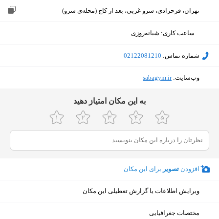
تهران، فرحزادی، سرو غربی، بعد از کاج (محله‌ی سرو)
ساعت کاری
:
شبانه‌روزی
شماره تماس:
‎02122081210
وب‌سایت:
‎sabagym.ir
ﺑﻪ اﯾﻦ ﻣﮑﺎن اﻣﺘﯿﺎز دﻫﯿﺪ
افزودن
تصویر
برای این مکان
ویرایش اطلاعات یا گزارش تعطیلی این مکان
نمایش نقشه
مختصات جغرافیایی