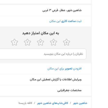
شاهین شهر، عطار، فرعی 3 غربی
ثبت
ساعت کاری
این مکان
ﺑﻪ اﯾﻦ ﻣﮑﺎن اﻣﺘﯿﺎز دﻫﯿﺪ
افزودن
تصویر
برای این مکان
ویرایش اطلاعات یا گزارش تعطیلی این مکان
مختصات جغرافیایی
شاهین شهر
/
کافی‌شاپ‌های شاهین شهر
/
کافه باریستا