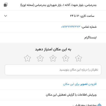
بندرعباس، بلوار شهدا، آلاله 1، بازار شهرداری بندرعباس (محله اوزیا)
ساعت کاری
:
۱۲ تا ۲۴
شنبه (امروز)
۱۲ تا ۲۴
شماره تماس:
‎07632242323
یکشنبه
۱۲ تا ۲۴
اینستاگرام
دوشنبه
۱۲ تا ۲۴
ﺑﻪ اﯾﻦ ﻣﮑﺎن اﻣﺘﯿﺎز دﻫﯿﺪ
سه‌شنبه
۱۲ تا ۲۴
چهارشنبه
۱۲ تا ۲۴
پنجشنبه
۱۲ تا ۲۴
جمعه
۱۲ تا ۲۴
افزودن
تصویر
برای این مکان
ویرایش اطلاعات یا گزارش تعطیلی این مکان
نمایش نقشه
مختصات جغرافیایی