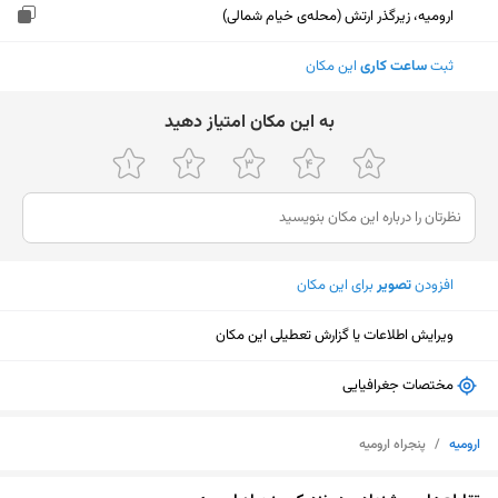
ارومیه، زیرگذر ارتش (محله‌ی خیام شمالی)
ثبت
ساعت کاری
این مکان
ﺑﻪ اﯾﻦ ﻣﮑﺎن اﻣﺘﯿﺎز دﻫﯿﺪ
افزودن
تصویر
برای این مکان
ویرایش اطلاعات یا گزارش تعطیلی این مکان
مختصات جغرافیایی
ارومیه
/
پنجراه ارومیه
نمایش نقشه