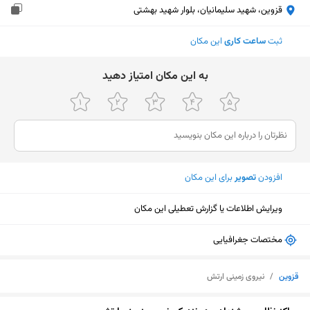
قزوین، شهید سلیمانیان، بلوار شهید بهشتی
ثبت
ساعت کاری
این مکان
ﺑﻪ اﯾﻦ ﻣﮑﺎن اﻣﺘﯿﺎز دﻫﯿﺪ
افزودن
تصویر
برای این مکان
ویرایش اطلاعات یا گزارش تعطیلی این مکان
مختصات جغرافیایی
قزوین
/
نیروی زمینی ارتش
نمایش نقشه