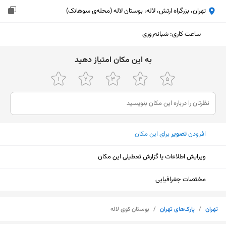
تهران، بزرگراه ارتش، لاله، بوستان لاله (محله‌ی سوهانک)
ساعت کاری
:
شبانه‌روزی
ﺑﻪ اﯾﻦ ﻣﮑﺎن اﻣﺘﯿﺎز دﻫﯿﺪ
افزودن
تصویر
برای این مکان
ویرایش اطلاعات یا گزارش تعطیلی این مکان
مختصات جغرافیایی
نمایش نقشه
تهران
/
پارک‌های تهران
/
بوستان کوی لاله