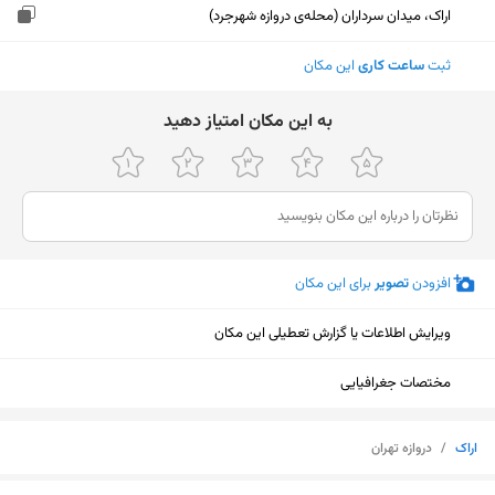
اراک، میدان سرداران (محله‌ی دروازه شهرجرد)
ثبت
ساعت کاری
این مکان
ﺑﻪ اﯾﻦ ﻣﮑﺎن اﻣﺘﯿﺎز دﻫﯿﺪ
افزودن
تصویر
برای این مکان
ویرایش اطلاعات یا گزارش تعطیلی این مکان
مختصات جغرافیایی
اراک
/
دروازه تهران
نمایش نقشه