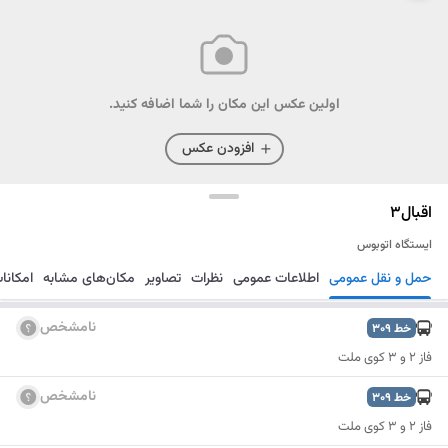
اولین عکس این مکان را شما اضافه کنید.
افزودن عکس
اقبال3
ایستگاه اتوبوس
حمل و نقل عمومی
اطلاعات عمومی
نظرات
تصاویر
مکان‌های مشابه
امکانا
مسیریابی
ذخیره
ارسال
نامشخص
خط
309
فاز ۲ و ۳ کوی ملت
نامشخص
خط
309
فاز ۲ و ۳ کوی ملت