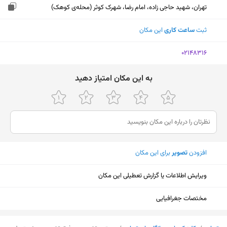
تهران، شهید حاجی زاده، امام رضا، شهرک کوثر (محله‌ی کوهک)
ثبت
ساعت کاری
این مکان
‎02148316
ﺑﻪ اﯾﻦ ﻣﮑﺎن اﻣﺘﯿﺎز دﻫﯿﺪ
افزودن
تصویر
برای این مکان
ویرایش اطلاعات یا گزارش تعطیلی این مکان
مختصات جغرافیایی
نمایش نقشه