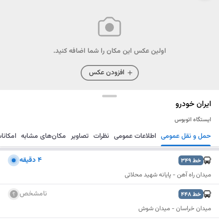
اولین عکس این مکان را شما اضافه کنید.
افزودن عکس
ایران خودرو
ایستگاه اتوبوس
حمل و نقل عمومی
اطلاعات عمومی
نظرات
تصاویر
مکان‌های مشابه
امکانا
مسیریابی
ذخیره
ارسال
4 دقیقه
خط
349
میدان راه آهن - پایانه شهید محلاتی
نامشخص
خط
448
میدان خراسان - میدان شوش