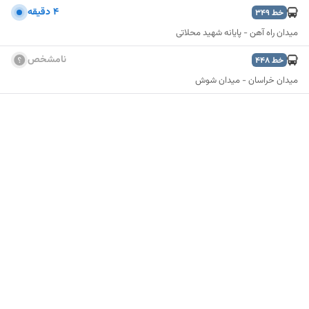
4 دقیقه
خط
349
میدان راه آهن - پایانه شهید محلاتی
نامشخص
خط
448
میدان خراسان - میدان شوش
نمایش نقشه