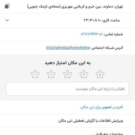
تهران، دماوند، بین خرم و کربلایی مهریزی (محله‌ی نارمک جنوبی)
ساعت کاری
:
۱۰ تا ۲۳:۳۰
یکشنبه (امروز)
۱۰ تا ۲۳:۳۰
شماره تماس:
‎02177946308
دوشنبه
۱۰ تا ۲۳:۳۰
آدرس شبکه اجتماعی:
‎@Gshahrebazifereshteha
سه‌شنبه
۱۰ تا ۲۳:۳۰
ﺑﻪ اﯾﻦ ﻣﮑﺎن اﻣﺘﯿﺎز دﻫﯿﺪ
چهارشنبه
۱۰ تا ۲۳:۳۰
پنجشنبه
۱۰ تا ۲۳:۳۰
جمعه
۱۰ تا ۲۳:۳۰
شنبه
۱۰ تا ۲۳:۳۰
افزودن
تصویر
برای این مکان
ویرایش اطلاعات یا گزارش تعطیلی این مکان
نمایش نقشه
مختصات جغرافیایی