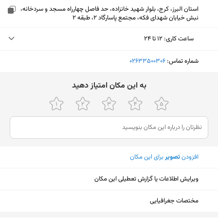
استان البرز، کرج، بلوار شهید خانزاده، حد فاصل چهارراه مسجد و سردخانه،
نبش خیابان شهدای فکه، مجتمع پاسارگاد ۲، طبقه ۲
ساعت کاری
:
۱۲ تا ۲۴
یکشنبه (امروز)
۱۲ تا ۲۴
شماره تماس:
‎02633500306
دوشنبه
۱۲ تا ۲۴
ﺑﻪ اﯾﻦ ﻣﮑﺎن اﻣﺘﯿﺎز دﻫﯿﺪ
سه‌شنبه
۱۲ تا ۲۴
چهارشنبه
۱۲ تا ۲۴
پنجشنبه
۱۲ تا ۲۴
افزودن
تصویر
برای این مکان
جمعه
۱۲ تا ۲۴
شنبه
۱۲ تا ۲۴
ویرایش اطلاعات یا گزارش تعطیلی این مکان
نمایش نقشه
مختصات جغرافیایی