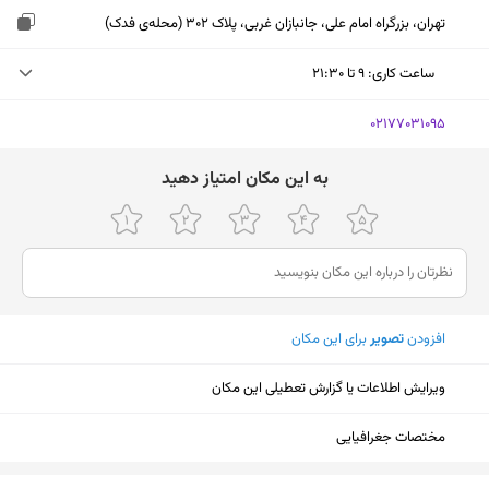
تهران، بزرگراه امام علی، جانبازان غربی، پلاک 302 (محله‌ی فدک)
ساعت کاری
:
۹ تا ۲۱:۳۰
چهارشنبه (امروز)
۹ تا ۲۱:۳۰
‎02177031095
پنجشنبه
۹ تا ۲۱:۳۰
ﺑﻪ اﯾﻦ ﻣﮑﺎن اﻣﺘﯿﺎز دﻫﯿﺪ
جمعه
۹ تا ۲۱:۳۰
شنبه
۹ تا ۲۱:۳۰
یکشنبه
۹ تا ۲۱:۳۰
افزودن
تصویر
برای این مکان
دوشنبه
۹ تا ۲۱:۳۰
سه‌شنبه
۹ تا ۲۱:۳۰
ویرایش اطلاعات یا گزارش تعطیلی این مکان
مختصات جغرافیایی
نمایش نقشه