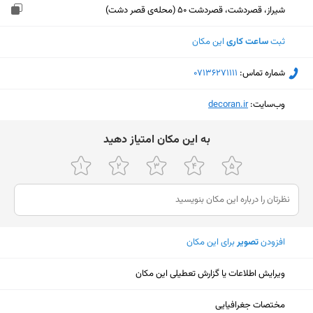
شیراز، قصردشت، قصردشت 50 (محله‌ی قصر دشت)
ثبت
ساعت کاری
این مکان
شماره تماس:
‎07136271111
وب‌سایت:
‎decoran.ir
ﺑﻪ اﯾﻦ ﻣﮑﺎن اﻣﺘﯿﺎز دﻫﯿﺪ
افزودن
تصویر
برای این مکان
ویرایش اطلاعات یا گزارش تعطیلی این مکان
نمایش نقشه
مختصات جغرافیایی