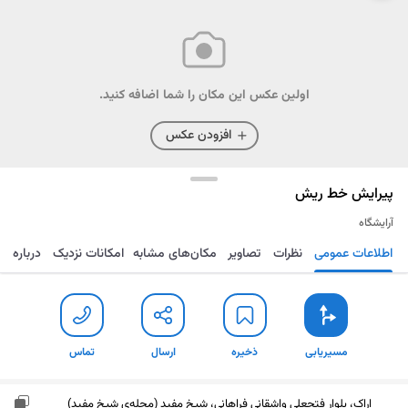
اولین عکس این مکان را شما اضافه کنید.
افزودن عکس
پیرایش خط ریش
آرایشگاه
اطلاعات عمومی
نظرات
تصاویر
مکان‌های مشابه
امکانات نزدیک
درباره
مسیریابی
ذخیره
ارسال
تماس
مسیریابی
ذخیره
ارسال
تماس
اراک، بلوار فتحعلی واشقانی فراهانی، شیخ مفید (محله‌ی شیخ مفید)