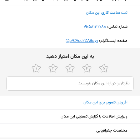
ثبت
ساعت کاری
این مکان
شماره تماس:
‎09058132088
صفحه اینستاگرام:
‎@p/CAdc2ZABsyv
ﺑﻪ اﯾﻦ ﻣﮑﺎن اﻣﺘﯿﺎز دﻫﯿﺪ
افزودن
تصویر
برای این مکان
ویرایش اطلاعات یا گزارش تعطیلی این مکان
نمایش نقشه
مختصات جغرافیایی