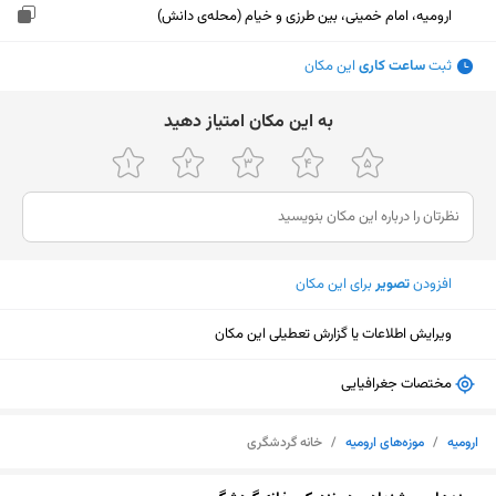
ارومیه، امام خمینی، بین طرزی و خیام (محله‌ی دانش)
ثبت
ساعت کاری
این مکان
ﺑﻪ اﯾﻦ ﻣﮑﺎن اﻣﺘﯿﺎز دﻫﯿﺪ
افزودن
تصویر
برای این مکان
ویرایش اطلاعات یا گزارش تعطیلی این مکان
مختصات جغرافیایی
ارومیه
/
موزه‌های ارومیه
/
خانه گردشگری
نمایش نقشه