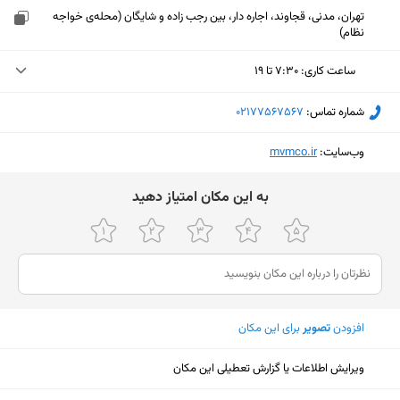
تهران، مدنی، قجاوند، اجاره دار، بین رجب زاده و شایگان (محله‌ی خواجه
نظام)
ساعت کاری
:
۷:۳۰ تا ۱۹
سه‌شنبه (امروز)
۷:۳۰ تا ۱۹
شماره تماس:
‎02177567567
چهارشنبه
۷:۳۰ تا ۱۹
وب‌سایت:
‎mvmco.ir
پنجشنبه
۷:۳۰ تا ۱۵
ﺑﻪ اﯾﻦ ﻣﮑﺎن اﻣﺘﯿﺎز دﻫﯿﺪ
جمعه
ثبت نشده
شنبه
۷:۳۰ تا ۱۹
یکشنبه
۷:۳۰ تا ۱۹
دوشنبه
۷:۳۰ تا ۱۹
افزودن
تصویر
برای این مکان
نمایش نقشه
ویرایش اطلاعات یا گزارش تعطیلی این مکان