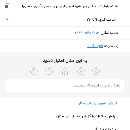
رشت، بلوار شهید قلی پور، شهدا، بین ارغوان و احمدی (کوی احمدی)
ساعت کاری
:
۹ تا ۲۳
یکشنبه (امروز)
۹ تا ۲۳
شماره تماس:
‎+989115483006
دوشنبه
۹ تا ۲۳
وب‌سایت:
‎pardis.pet
سه‌شنبه
۹ تا ۲۳
ﺑﻪ اﯾﻦ ﻣﮑﺎن اﻣﺘﯿﺎز دﻫﯿﺪ
چهارشنبه
۹ تا ۲۳
پنجشنبه
۹ تا ۲۳
جمعه
۶ تا ۲۱
شنبه
۹ تا ۲۳
افزودن
تصویر
برای این مکان
ویرایش اطلاعات یا گزارش تعطیلی این مکان
نمایش نقشه
مختصات جغرافیایی