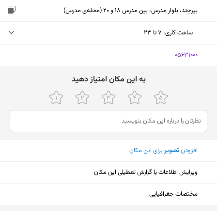
بیرجند، بلوار مدرس، بین مدرس 18 و 20 (محله‌ی مدرس)
ساعت کاری
:
۷ تا ۲۳
یکشنبه (امروز)
۷ تا ۲۳
‎05631000
دوشنبه
۷ تا ۲۳
ﺑﻪ اﯾﻦ ﻣﮑﺎن اﻣﺘﯿﺎز دﻫﯿﺪ
سه‌شنبه
۷ تا ۲۳
چهارشنبه
۷ تا ۲۳
پنجشنبه
۷ تا ۲۳
افزودن
تصویر
برای این مکان
جمعه
۹ تا ۲۱
شنبه
۷ تا ۲۳
ویرایش اطلاعات یا گزارش تعطیلی این مکان
مختصات جغرافیایی
نمایش نقشه