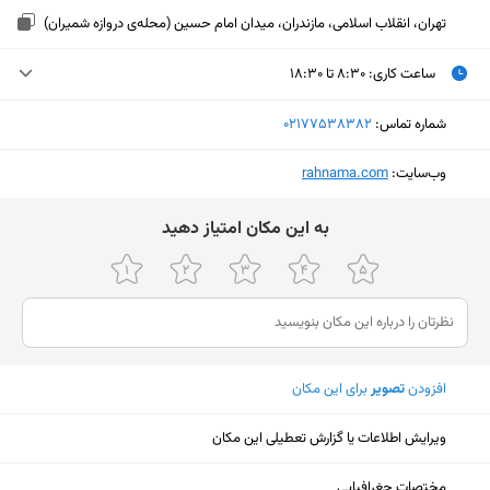
تهران، انقلاب اسلامی، مازندران، میدان امام حسین (محله‌ی دروازه شمیران)
ساعت کاری
:
۸:۳۰ تا ۱۸:۳۰
یکشنبه (امروز)
۸:۳۰ تا ۱۸:۳۰
شماره تماس:
‎02177538382
دوشنبه
۸:۳۰ تا ۱۸:۳۰
وب‌سایت:
‎rahnama.com
سه‌شنبه
۸:۳۰ تا ۱۸:۳۰
ﺑﻪ اﯾﻦ ﻣﮑﺎن اﻣﺘﯿﺎز دﻫﯿﺪ
چهارشنبه
۸:۳۰ تا ۱۸:۳۰
پنجشنبه
۸:۳۰ تا ۱۸:۳۰
جمعه
ثبت نشده
شنبه
۸:۳۰ تا ۱۸:۳۰
افزودن
تصویر
برای این مکان
ویرایش اطلاعات یا گزارش تعطیلی این مکان
نمایش نقشه
مختصات جغرافیایی