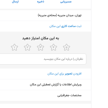
مسیریابی
ذخیره
ارسال
تهران، میدان منیریه (محله‌ی منیریه)
ثبت
ساعت کاری
این مکان
ﺑﻪ اﯾﻦ ﻣﮑﺎن اﻣﺘﯿﺎز دﻫﯿﺪ
افزودن
تصویر
برای این مکان
ویرایش اطلاعات یا گزارش تعطیلی این مکان
مختصات جغرافیایی