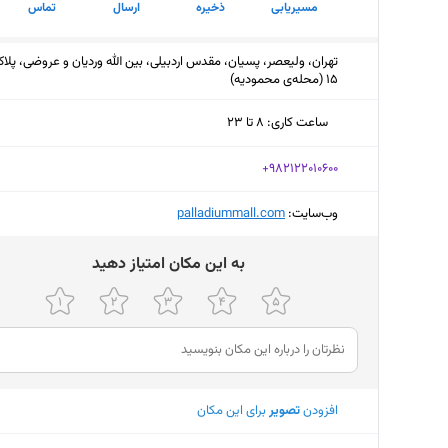
مسیریابی
ذخیره
ارسال
تماس
تهران، ولیعصر، پسیان، مقدس اردبیلی، بین الله وردیان و عروضی، پلا
15 (محله‌ی محمودیه)
ساعت کاری
:
۸ تا ۲۳
سه‌شنبه (امروز)
۸ تا ۲۳
‎+982122010600
چهارشنبه
۸ تا ۲۳
وب‌سایت:
‎palladiummall.com
پنجشنبه
۸ تا ۲۳
ﺑﻪ اﯾﻦ ﻣﮑﺎن اﻣﺘﯿﺎز دﻫﯿﺪ
جمعه
۸ تا ۲۳
شنبه
۸ تا ۲۳
یکشنبه
۸ تا ۲۳
دوشنبه
۸ تا ۲۳
افزودن
تصویر
برای این مکان