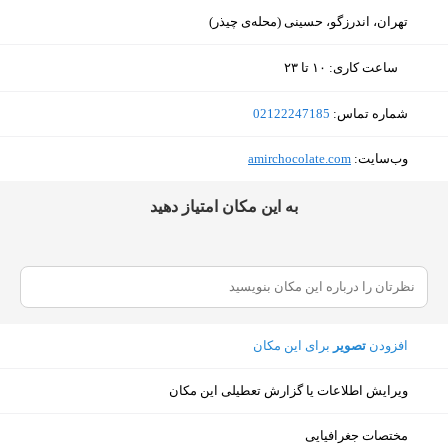
تهران، اندرزگو، حسینی (محله‌ی چیذر)
ساعت کاری
:
۱۰ تا ۲۳
یکشنبه (امروز)
۱۰ تا ۲۳
شماره تماس:
‎02122247185
دوشنبه
۱۰ تا ۲۳
وب‌سایت:
‎amirchocolate.com
سه‌شنبه
۱۰ تا ۲۳
ﺑﻪ اﯾﻦ ﻣﮑﺎن اﻣﺘﯿﺎز دﻫﯿﺪ
چهارشنبه
۱۰ تا ۲۳
پنجشنبه
۱۰ تا ۲۳
جمعه
۱۰ تا ۲۳
افزودن
تصویر
برای این مکان
شنبه
۱۰ تا ۲۳
ویرایش اطلاعات یا گزارش تعطیلی این مکان
نمایش نقشه
مختصات جغرافیایی