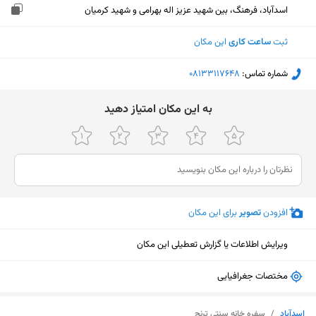
اسدآباد، فرهنگ، بین شهید عزیز اله بهرامی و شهید کرمیان
ثبت
ساعت کاری
این مکان
شماره تماس:
‎08133117648
ﺑﻪ اﯾﻦ ﻣﮑﺎن اﻣﺘﯿﺎز دﻫﯿﺪ
افزودن
تصویر
برای این مکان
ویرایش اطلاعات یا گزارش تعطیلی این مکان
مختصات جغرافیایی
نمایش نقشه
اسدآباد
/
سفره خانه سنتی ترنج