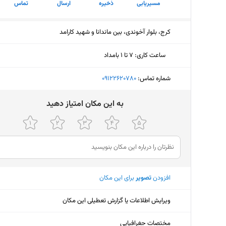
مسیریابی
ذخیره
ارسال
تماس
کرج، بلوار آخوندی، بین ماندانا و شهید کارامد
ساعت کاری
:
۷ تا ۱ بامداد
یکشنبه (امروز)
۷ تا ۱ بامداد
شماره تماس:
‎09122620780
دوشنبه
۷ تا ۱ بامداد
ﺑﻪ اﯾﻦ ﻣﮑﺎن اﻣﺘﯿﺎز دﻫﯿﺪ
سه‌شنبه
۷ تا ۱ بامداد
چهارشنبه
۷ تا ۱ بامداد
پنجشنبه
۷ تا ۱ بامداد
افزودن
تصویر
برای این مکان
جمعه
۷ تا ۱ بامداد
شنبه
۷ تا ۱ بامداد
ویرایش اطلاعات یا گزارش تعطیلی این مکان
مختصات جغرافیایی