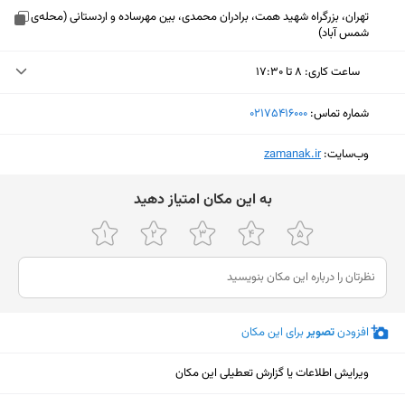
تهران، بزرگراه شهید همت، برادران محمدی، بین مهرساده و اردستانی (محله‌ی
شمس آباد)
ساعت کاری
:
۸ تا ۱۷:۳۰
یکشنبه (امروز)
۸ تا ۱۷:۳۰
شماره تماس:
‎02175416000
دوشنبه
۸ تا ۱۷:۳۰
وب‌سایت:
‎zamanak.ir
سه‌شنبه
۸ تا ۱۷:۳۰
ﺑﻪ اﯾﻦ ﻣﮑﺎن اﻣﺘﯿﺎز دﻫﯿﺪ
چهارشنبه
۸ تا ۱۷:۳۰
پنجشنبه
۸ تا ۱۷:۳۰
جمعه
ثبت نشده
شنبه
۸ تا ۱۷:۳۰
افزودن
تصویر
برای این مکان
نمایش نقشه
ویرایش اطلاعات یا گزارش تعطیلی این مکان