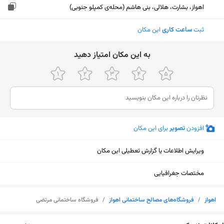
اهواز، بشارت، هلالی، بنی هاشم (محله‌ی کمپلو جنوبی)
ثبت
ساعت کاری
این مکان
ﺑﻪ اﯾﻦ ﻣﮑﺎن اﻣﺘﯿﺎز دﻫﯿﺪ
افزودن
تصویر
برای این مکان
ویرایش اطلاعات یا گزارش تعطیلی این مکان
مختصات جغرافیایی
اهواز
/
فروشگاه‌های مصالح ساختمانی اهواز
/
فروشگاه ساختمانی مرتضی
نمایش نقشه