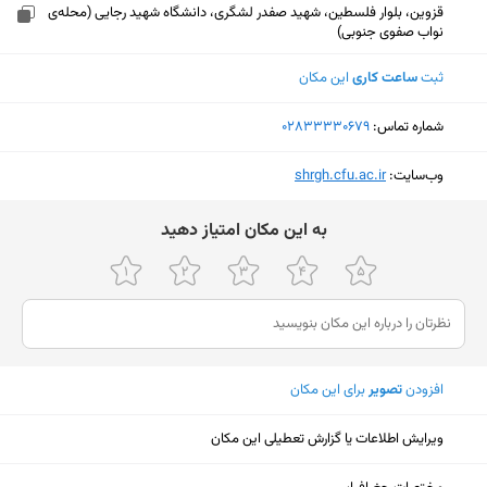
قزوین، بلوار فلسطین، شهید صفدر لشگری، دانشگاه شهید رجایی (محله‌ی
نواب صفوی جنوبی)
ثبت
ساعت کاری
این مکان
شماره تماس:
‎02833330679
وب‌سایت:
‎shrgh.cfu.ac.ir
ﺑﻪ اﯾﻦ ﻣﮑﺎن اﻣﺘﯿﺎز دﻫﯿﺪ
افزودن
تصویر
برای این مکان
ویرایش اطلاعات یا گزارش تعطیلی این مکان
نمایش نقشه