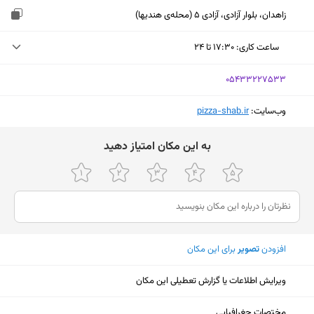
زاهدان، بلوار آزادی، آزادی 5 (محله‌ی هندیها)
ساعت کاری
:
۱۷:۳۰ تا ۲۴
شنبه (امروز)
۱۷:۳۰ تا ۲۴
‎05433227533
یکشنبه
۱۷:۳۰ تا ۲۴
وب‌سایت:
‎pizza-shab.ir
دوشنبه
۱۷:۳۰ تا ۲۴
ﺑﻪ اﯾﻦ ﻣﮑﺎن اﻣﺘﯿﺎز دﻫﯿﺪ
سه‌شنبه
۱۷:۳۰ تا ۲۴
چهارشنبه
۱۷:۳۰ تا ۲۴
پنجشنبه
۱۷:۳۰ تا ۲۴
جمعه
۱۷:۳۰ تا ۲۴
افزودن
تصویر
برای این مکان
ویرایش اطلاعات یا گزارش تعطیلی این مکان
نمایش نقشه
مختصات جغرافیایی