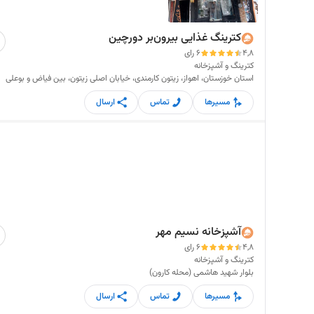
کترینگ غذایی بیرون‌بر دورچین
4,8
6 رای
کترینگ و آشپزخانه
استان خوزستان، اهواز، زیتون کارمندی، خیابان اصلی زیتون، بین فیاض و بوعلی
مسیرها
تماس
ارسال
آشپزخانه نسیم مهر
4,8
6 رای
کترینگ و آشپزخانه
بلوار شهید هاشمی (محله کارون)
مسیرها
تماس
ارسال