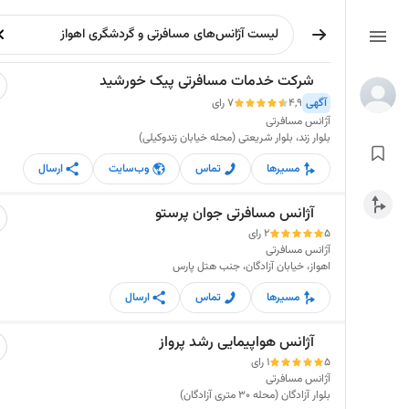
شرکت خدمات مسافرتی پیک خورشید
آگهی
4,9
7 رای
آژانس مسافرتی
بلوار زند، بلوار شریعتی (محله خیابان زندوکیلی)
مسیرها
تماس
وب‌سایت
ارسال
آژانس مسافرتی جوان پرستو
5
2 رای
آژانس مسافرتی
اهواز، خیابان آزادگان، جنب هتل پارس
مسیرها
تماس
ارسال
آژانس هواپیمایی رشد پرواز
5
1 رای
آژانس مسافرتی
بلوار آزادگان (محله 30 متری آزادگان)