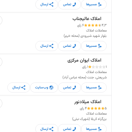
مسیرها
تماس
ارسال
املاک عالیجناب
4,3
6 رای
معاملات املاک
بلوار شهید شیرودی (محله خرم)
مسیرها
تماس
ارسال
املاک ایوان مرکزی
1
1 رای
معاملات املاک
شریعتی، جنت (محله عباس آباد)
مسیرها
تماس
وب‌سایت
ارسال
املاک میلادنور
5
4 رای
معاملات املاک
بزرگراه کربلا (شهرک نبئی)
مسیرها
تماس
ارسال