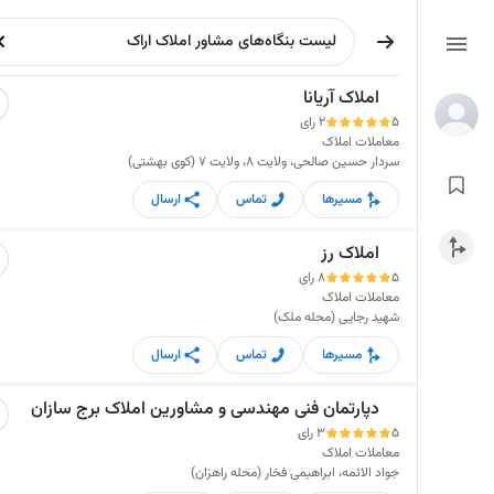
املاک آریانا
5
2 رای
معاملات املاک
سردار حسین صالحی، ولایت 8، ولایت 7 (کوی بهشتی)
مسیرها
تماس
ارسال
املاک رز
5
8 رای
معاملات املاک
شهید رجایی (محله ملک)
مسیرها
تماس
ارسال
دپارتمان فنی مهندسی و مشاورین املاک برج سازان
5
3 رای
معاملات املاک
جواد الائمه، ابراهیمی فخار (محله راهزان)