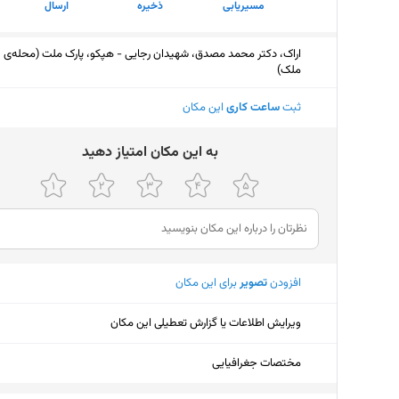
مسیریابی
ذخیره
ارسال
اراک، دکتر محمد مصدق، شهیدان رجایی - هپکو، پارک ملت (محله‌ی
ملک)
ثبت
ساعت کاری
این مکان
ﺑﻪ اﯾﻦ ﻣﮑﺎن اﻣﺘﯿﺎز دﻫﯿﺪ
افزودن
تصویر
برای این مکان
ویرایش اطلاعات یا گزارش تعطیلی این مکان
مختصات جغرافیایی