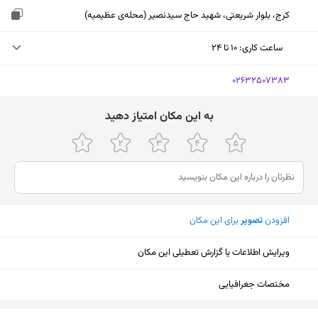
کرج، بلوار شریعتی، شهید حاج سیدنصیر (محله‌ی عظیمیه)
ساعت کاری
:
۱۰ تا ۲۴
شنبه (امروز)
۱۰ تا ۲۴
‎02632507383
یکشنبه
۱۰ تا ۲۴
ﺑﻪ اﯾﻦ ﻣﮑﺎن اﻣﺘﯿﺎز دﻫﯿﺪ
دوشنبه
۱۰ تا ۲۴
سه‌شنبه
۱۰ تا ۲۴
چهارشنبه
۱۰ تا ۲۴
افزودن
تصویر
برای این مکان
پنجشنبه
۱۰ تا ۲۴
جمعه
۱۰ تا ۲۴
ویرایش اطلاعات یا گزارش تعطیلی این مکان
مختصات جغرافیایی
نمایش نقشه